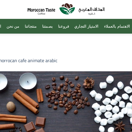
الاهتمام بالعملاء
الامتياز التجاري
فروعنا
بصمتنا
منتجاتنا
من نحن
ا
morrocan cafe animate arabic